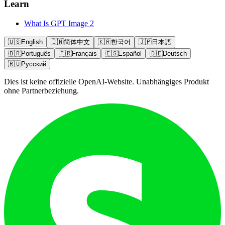
Learn
What Is GPT Image 2
🇺🇸
English
🇨🇳
简体中文
🇰🇷
한국어
🇯🇵
日本語
🇧🇷
Português
🇫🇷
Français
🇪🇸
Español
🇩🇪
Deutsch
🇷🇺
Русский
Dies ist keine offizielle OpenAI-Website. Unabhängiges Produkt
ohne Partnerbeziehung.