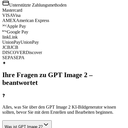
Unterstützte Zahlungsmethoden
Mastercard
VISA
Visa
AMEX
American Express
Apple Pay
Google Pay
link
Link
UnionPay
UnionPay
J
C
B
JCB
DISCOVER
Discover
SEPA
SEPA
✦
Ihre Fragen zu GPT Image 2 –
beantwortet
❓
Alles, was Sie über den GPT Image 2 KI-Bildgenerator wissen
sollten, bevor Sie mit dem Erstellen und Bearbeiten beginnen.
Was ist GPT Image 2?