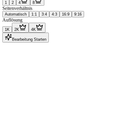
1
2
4
8
Seitenverhältnis
Automatisch
1:1
3:4
4:3
16:9
9:16
Auflösung
1K
2K
4K
Bearbeitung Starten