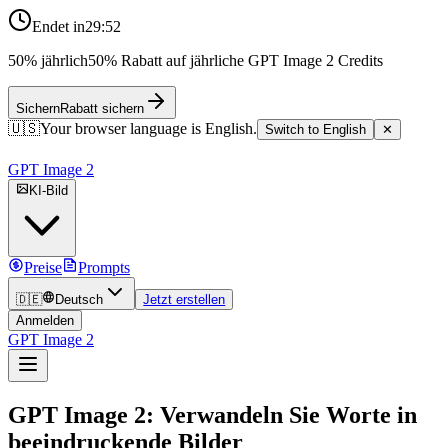
Endet in
29:51
50% jährlich
50% Rabatt auf jährliche GPT Image 2 Credits
Sichern
Rabatt sichern
🇺🇸
Your browser language is English.
Switch to English
✕
GPT Image 2
KI-Bild
Preise
Prompts
🇩🇪
Deutsch
Jetzt erstellen
Anmelden
GPT Image 2
GPT Image 2
: Verwandeln Sie Worte in
beeindruckende Bilder